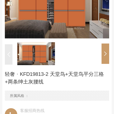
空间定制
综合系列
品牌资讯
公司动态
行业资讯
精品案例
招商加盟
轻奢 · KFD19813-2 天堂鸟+天堂鸟平分三格
加盟优势
+两条绅土灰腰线
条件与流程
所属风格 ：
智造4.0
门店形象
客服招商热线