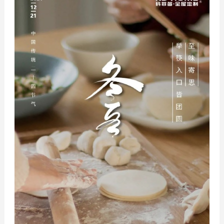
空间定制
综合系列
品牌资讯
公司动态
行业资讯
精品案例
招商加盟
加盟优势
条件与流程
智造4.0
门店形象