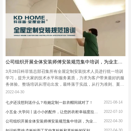
公司组织开展全体安装师傅安装规范集中培训，为业主提供五星级服务！
3月28日科菲笛总部召集所有全屋定制安装技术人员进行统一培训
学习，提升大家的技术水平和服务素质，力求为客户带来最好的服
务体验。整场培训从理论出发，最终落于实战，从行为准则、案例
分享、现场实操、效果评估四个版块进行拆解学习。
2022-04-30
2021-08-14
七夕还没想到送什么？给她定制一款衣帽间就对了！
2022-07-10
小五金·大学问丨这小小的配件，让您的衣柜幸福度拉满！
2022-04-30
公司组织开展全体安装师傅安装规范集中培训，为业主提供五星级服务！
2022-04-30
知识科普|生态板贴面工艺中复贴板和直贴板的区别