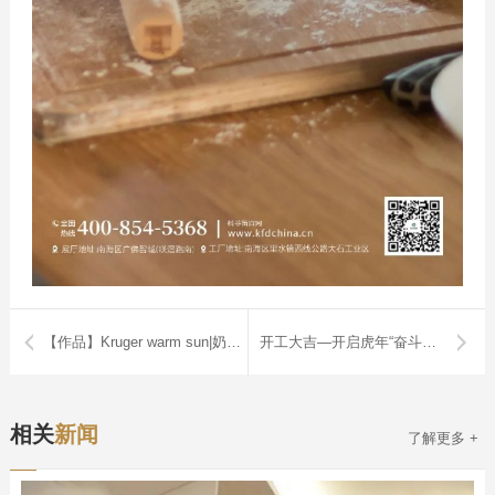
优势服务
定制流程
预约测量
联系我们
联系方式
在线留言
【作品】Kruger warm sun|奶茶撞上咖啡，时尚轻奢有气质！温暖了整个秋天
开工大吉—开启虎年“奋斗模式”
相关
新闻
了解更多 +