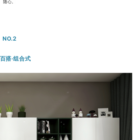
随心。
NO.
2
·组合式
百搭