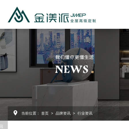
介
程
团队
示
频
当前位置：
首页
>
品牌资讯
>
行业资讯
制
回