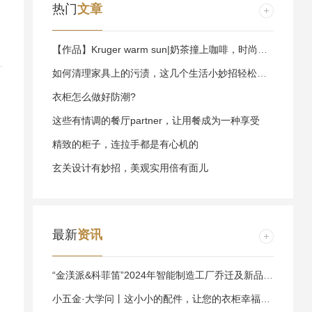
热门
文章
【作品】Kruger warm sun|奶茶撞上咖啡，时尚轻奢有气质！温暖了整个秋天
如何清理家具上的污渍，这几个生活小妙招轻松解决
衣柜怎么做好防潮?
这些有情调的餐厅partner，让用餐成为一种享受
精致的柜子，连拉手都是有心机的
玄关设计有妙招，美观实用倍有面儿
最新
资讯
“金渼派&科菲笛”2024年智能制造工厂乔迁及新品牌战略发布会圆满举行
小五金·大学问丨这小小的配件，让您的衣柜幸福度拉满！