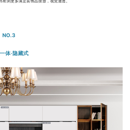
吊柜则更多满足装饰品摆放，视觉通透。
NO.
3
一体·隐藏式