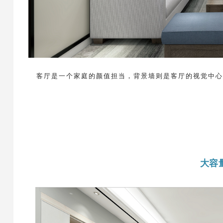
程
量
客厅是一个家庭的颜值担当，背景墙则是客厅的视觉中
式
言
大容