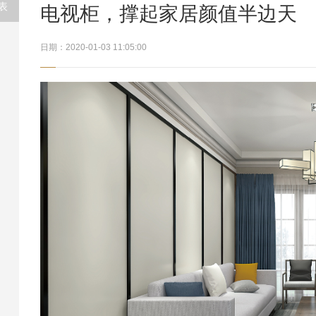
表
电视柜，撑起家居颜值半边天
制
列
日期：2020-01-03 11:05:00
态
讯
势
流程
0
象